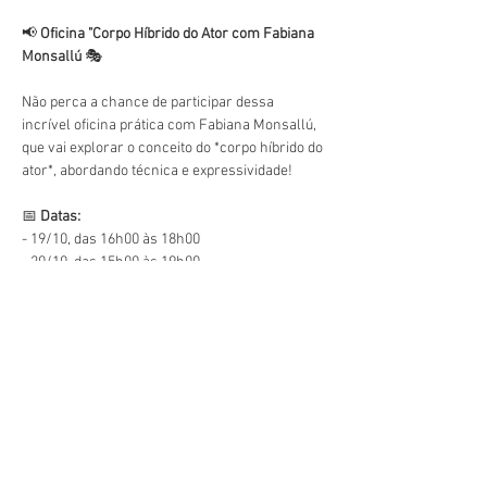
📢 
Oficina "Corpo Híbrido do Ator com Fabiana 
Monsallú
 🎭
Não perca a chance de participar dessa 
incrível oficina prática com Fabiana Monsallú, 
que vai explorar o conceito do *corpo híbrido do 
ator*, abordando técnica e expressividade!
📅 
Datas:
- 19/10, das 16h00 às 18h00  
- 20/10, das 15h00 às 19h00
Este evento tem um grupo. Você pode se juntar
a ele assim que se registrar no evento.
Compartilhe
esse evento